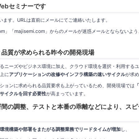
ebセミナーです
使います。URLは直前にメールにてご連絡いたします。
.com」「majisemi.com」からのメールが迷惑メールとならない
と品質が求められる昨今の開発現場
るニーズやビジネス環境に加え、クラウド環境を選択・利用する
上に
アプリケーションの改修やインフラ構築の速いサイクル
が求
ションに求められる品質要求も上がっているため、開発現場では
サイクルを回す必要性
が高まっています。
署間の調整、テストと本番の乖離などにより、スピ
環境構築や部署をまたがる調整業務でリードタイムが増加
し、